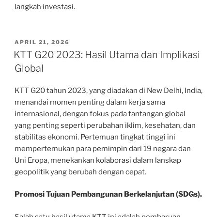
langkah investasi.
POSTED
APRIL 21, 2026
ON
KTT G20 2023: Hasil Utama dan Implikasi
Global
KTT G20 tahun 2023, yang diadakan di New Delhi, India,
menandai momen penting dalam kerja sama
internasional, dengan fokus pada tantangan global
yang penting seperti perubahan iklim, kesehatan, dan
stabilitas ekonomi. Pertemuan tingkat tinggi ini
mempertemukan para pemimpin dari 19 negara dan
Uni Eropa, menekankan kolaborasi dalam lanskap
geopolitik yang berubah dengan cepat.
Promosi Tujuan Pembangunan Berkelanjutan (SDGs).
Salah satu hasil utama KTT ini adalah pembaruan