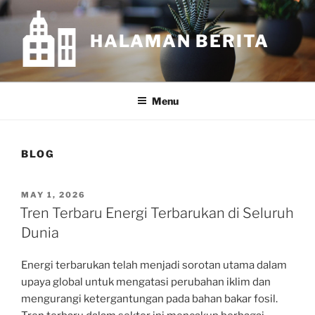
Skip
to
HALAMAN BERITA
content
Menu
BLOG
POSTED
MAY 1, 2026
ON
Tren Terbaru Energi Terbarukan di Seluruh
Dunia
Energi terbarukan telah menjadi sorotan utama dalam
upaya global untuk mengatasi perubahan iklim dan
mengurangi ketergantungan pada bahan bakar fosil.